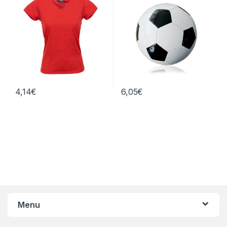
4,14
€
6,05
€
Menu