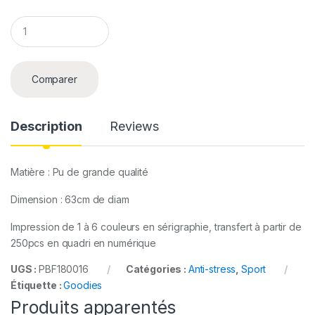
Q
u
a
n
t
Comparer
i
t
y
Description
Reviews
Matière : Pu de grande qualité
Dimension : 63cm de diam
Impression de 1 à 6 couleurs en sérigraphie, transfert à partir de
250pcs en quadri en numérique
UGS :
PBF180016
Catégories :
Anti-stress
,
Sport
Étiquette :
Goodies
Produits apparentés