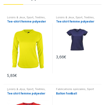
Loisirs & Jeux
,
Sport
,
Textiles
,
Loisirs & Jeux
,
Sport
,
Textiles
,
Tee-shirts & Hauts divers
Tee-shirts & Hauts divers
Tee-shirt femme polyester
Tee shirt femme polyester
3,66
€
5,85
€
Loisirs & Jeux
,
Sport
,
Textiles
,
Fabrications spéciales
,
Sport
Tee-shirts & Hauts divers
Tee shirt femme polyester
Ballon football