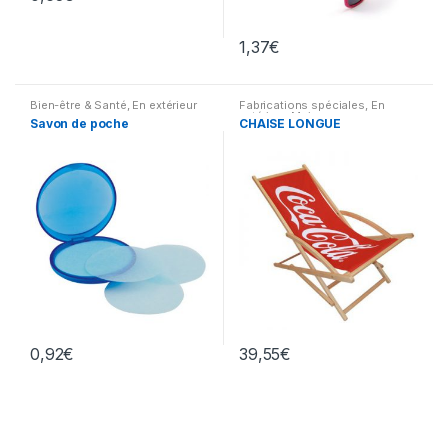
1,37
€
Bien-être & Santé
,
En extérieur
Fabrications spéciales
,
En
extérieur
,
Maison
Savon de poche
CHAISE LONGUE
0,92
€
39,55
€