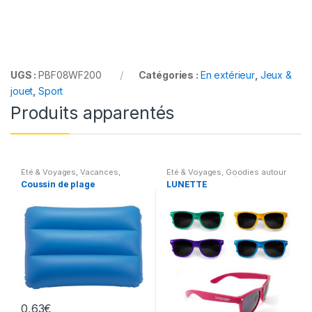
UGS :
PBF08WF200
Catégories :
En extérieur
,
Jeux &
jouet
,
Sport
Produits apparentés
Été & Voyages
,
Vacances
,
Été & Voyages
,
Goodies autour
Fabrications spéciales
,
En
du voyage
,
En extérieur
Coussin de plage
LUNETTE
extérieur
0,63
€