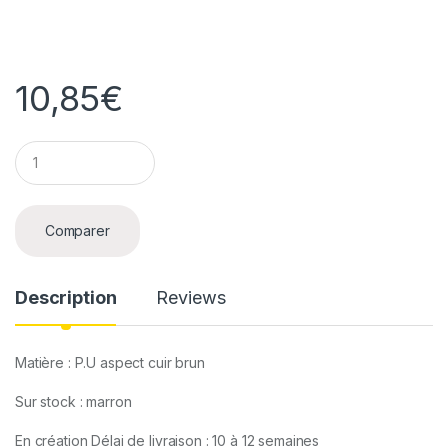
10,85
€
Q
u
a
n
t
Comparer
i
t
y
Description
Reviews
Matière : P.U aspect cuir brun
Sur stock : marron
En création Délai de livraison : 10 à 12 semaines