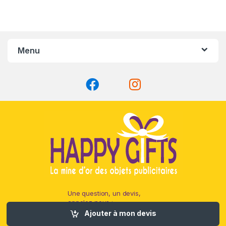
Menu
Une question, un devis,
appelez nous :
01 80 88 96 21
Ajouter à mon devis