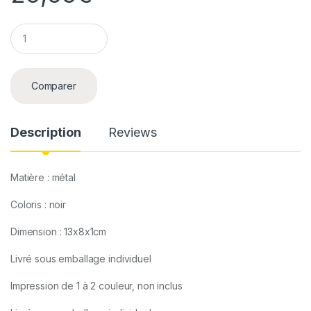
Q
u
a
n
t
Comparer
i
t
y
Description
Reviews
Matière : métal
Coloris : noir
Dimension : 13x8x1cm
Livré sous emballage individuel
Impression de 1 à 2 couleur, non inclus