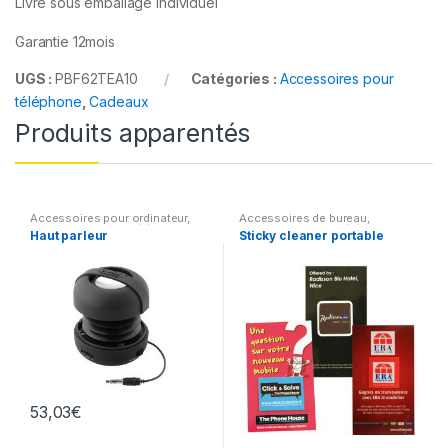
Livré sous emballage individuel
Garantie 12mois
UGS :
PBF62TEA10
Catégories :
Accessoires pour
téléphone
,
Cadeaux
Produits apparentés
Accessoires pour ordinateur
,
Accessoires de bureau
,
Accessoires pour téléphone
Accessoires pour téléphone
Haut parleur
Sticky cleaner portable
53,03
€