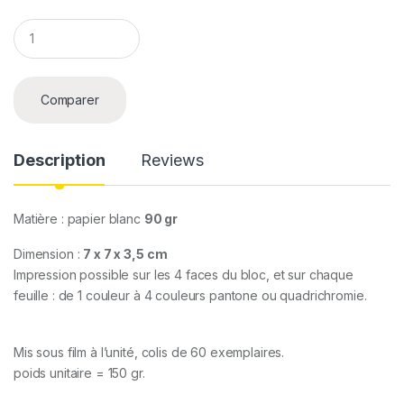
Q
u
a
n
t
Comparer
i
t
y
Description
Reviews
Matière : papier blanc
90 gr
Dimension :
7 x 7 x 3,5 cm
Impression
possible sur les 4 faces du bloc, et sur chaque
feuille : de 1 couleur à 4 couleurs pantone ou quadrichromie.
Mis sous film à l’unité, colis de 60 exemplaires.
poids unitaire = 150 gr.