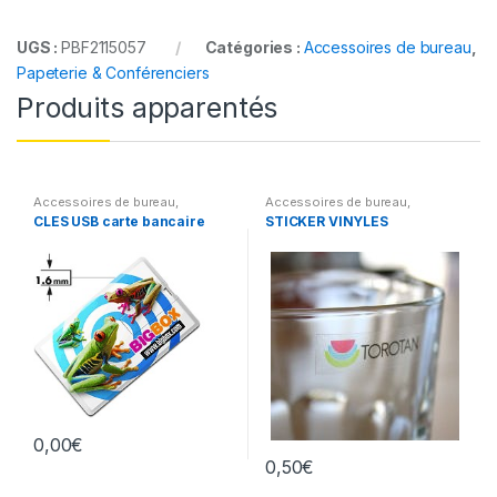
UGS :
PBF2115057
Catégories :
Accessoires de bureau
,
Papeterie & Conférenciers
Produits apparentés
Accessoires de bureau
,
Accessoires de bureau
,
Accessoires pour ordinateur
,
Livraison express
CLES USB carte bancaire
STICKER VINYLES
Clés USB
0,00
€
0,50
€