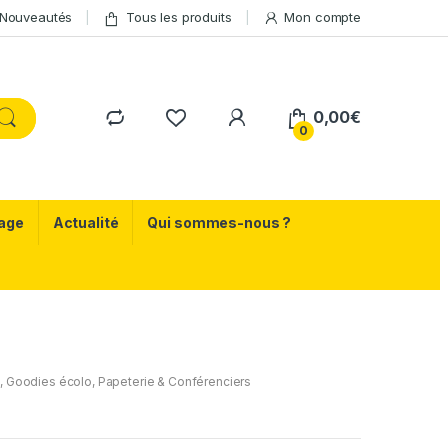
Nouveautés
Tous les produits
Mon compte
0,00
€
0
age
Actualité
Qui sommes-nous ?
u
,
Goodies écolo
,
Papeterie & Conférenciers