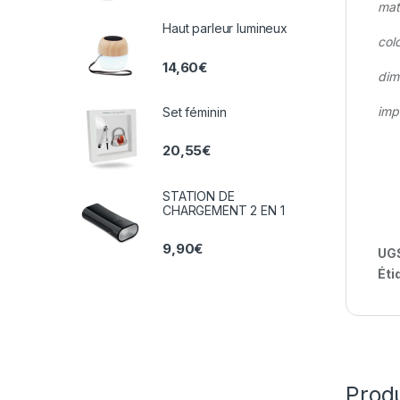
mat
Haut parleur lumineux
colo
14,60
€
dim
imp
Set féminin
20,55
€
STATION DE
CHARGEMENT 2 EN 1
9,90
€
UGS
Éti
Prod