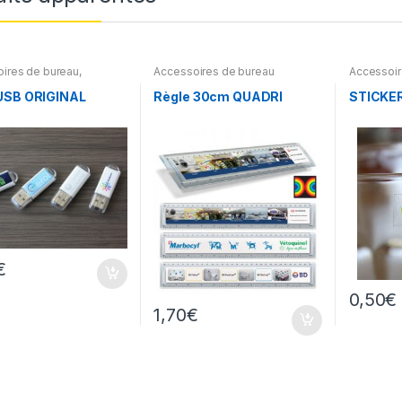
ires de bureau
,
Accessoires de bureau
Accessoir
on express
,
Accessoires
Livraison
dinateur
,
Clés USB
USB ORIGINAL
Règle 30cm QUADRI
STICKE
€
0,50
€
1,70
€