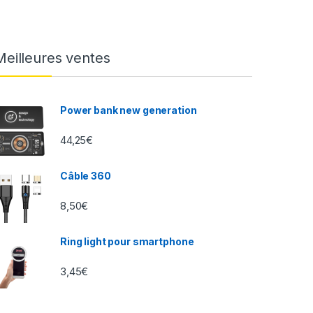
Meilleures ventes
Power bank new generation
44,25
€
Câble 360
8,50
€
Ring light pour smartphone
3,45
€