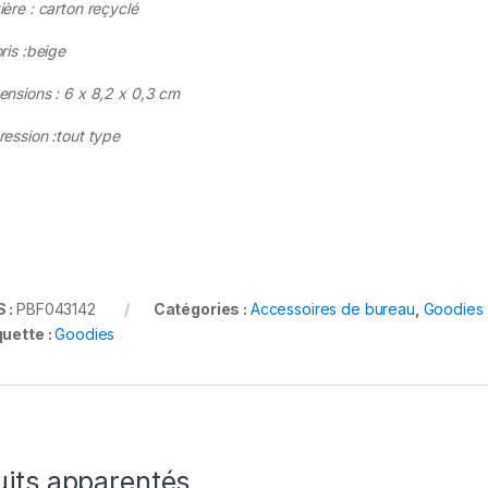
ière : carton reçyclé
ris :beige
ensions :
6 x 8,2 x 0,3 cm
ression :tout type
 :
PBF043142
Catégories :
Accessoires de bureau
,
Goodies 
quette :
Goodies
uits apparentés