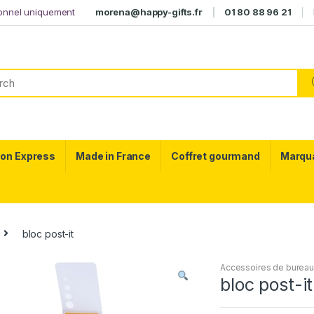
ionnel uniquement
morena@happy-gifts.fr
01 80 88 96 21
son Express
Made in France
Coffret gourmand
Marqu
bloc post-it
Accessoires de burea
bloc post-it