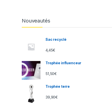
Nouveautés
Sac recyclé
4,45
€
Trophée influenceur
51,50
€
Trophée terre
39,90
€