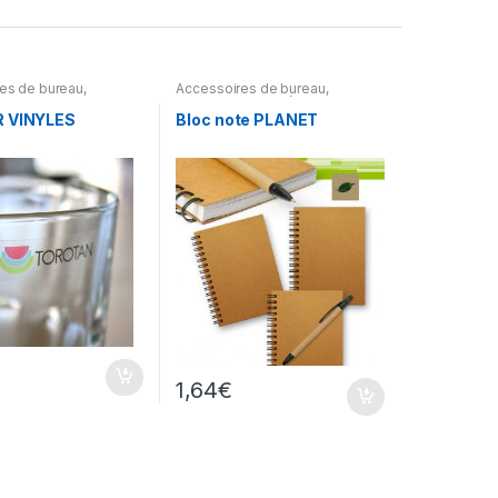
es de bureau
,
Accessoires de bureau
,
 express
Papeterie & Conférenciers
,
Ecologie
R VINYLES
Bloc note PLANET
1,64
€