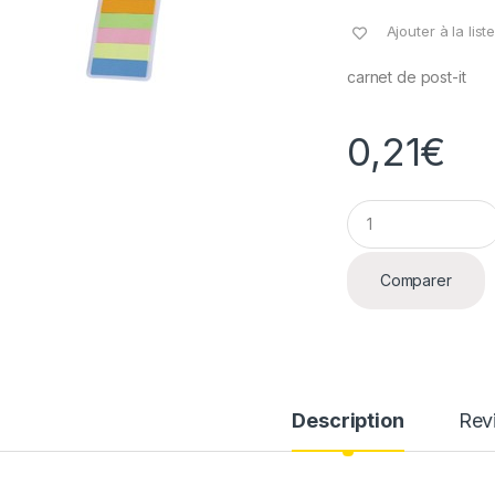
Ajouter à la lis
carnet de post-it
0,21
€
Q
u
a
n
Comparer
t
i
t
y
Description
Rev