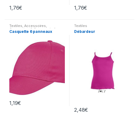
1,76
€
1,76
€
Textiles
,
Accessoires
,
Textiles
Casquettes & Couvre-chefs
Casquette 6 panneaux
Débardeur
divers
1,19
€
2,48
€