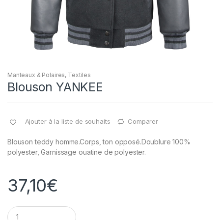
Manteaux & Polaires
,
Textiles
Blouson YANKEE
Ajouter à la liste de souhaits
Comparer
Blouson teddy homme.Corps, ton opposé.Doublure 100%
polyester, Garnissage ouatine de polyester.
37,10
€
Q
u