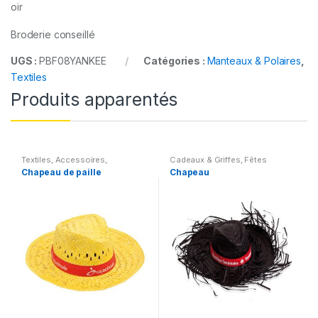
Broderie conseillé
UGS :
PBF08YANKEE
Catégories :
Manteaux & Polaires
,
Textiles
Produits apparentés
Textiles
,
Accessoires
,
Cadeaux & Griffes
,
Fêtes
Casquettes & Couvre-chefs
diverses
,
Autres
,
Textiles
,
Chapeau de paille
Chapeau
divers
Accessoires
,
Casquettes &
Couvre-chefs divers