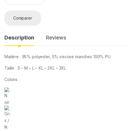
a
n
t
Comparer
i
t
y
Description
Reviews
Matière : 95% polyester, 5% viscose manches 100% PU
Taille : S – M – L – XL – 2XL – 3XL
Coloris :