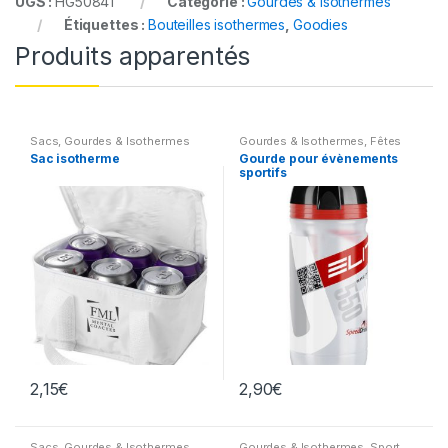
UGS :
HG50841
Catégorie :
Gourdes & Isothermes
Étiquettes :
Bouteilles isothermes
,
Goodies
Produits apparentés
Sacs
,
Gourdes & Isothermes
Gourdes & Isothermes
,
Fêtes
diverses
,
Loisirs & Jeux
,
Sport
Sac isotherme
Gourde pour évènements
sportifs
2,15
€
2,90
€
Sacs
,
Gourdes & Isothermes
Gourdes & Isothermes
,
Sport