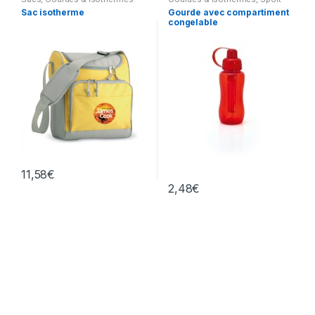
Sac isotherme
Gourde avec compartiment
congelable
11,58
€
2,48
€