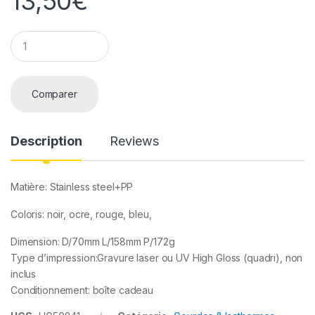
13,50
€
Q
u
a
n
t
Comparer
i
t
y
Description
Reviews
Matière: Stainless steel+PP
Coloris: noir, ocre, rouge, bleu,
Dimension: D/70mm L/158mm P/172g
Type d’impression:Gravure laser ou UV High Gloss (quadri), non
inclus
Conditionnement: boîte cadeau