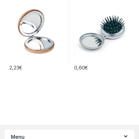
Goodies autour du voyage
voyage
2,23
€
0,60
€
Menu