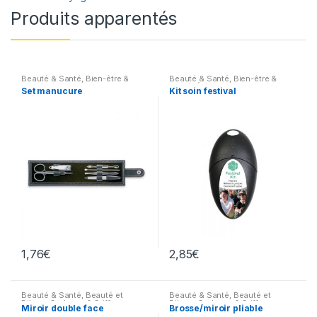
Produits apparentés
Beauté & Santé
,
Bien-être &
Beauté & Santé
,
Bien-être &
Santé
,
Cadeaux & Griffes
,
Santé
,
Été & Voyages
,
Goodies
Set manucure
Kit soin festival
Cadeaux
,
Été & Voyages
,
autour du voyage
Goodies autour du voyage
,
Maison & Parapluies
,
Maison
1,76
€
2,85
€
Beauté & Santé
,
Beauté et
Beauté & Santé
,
Beauté et
Bijoux
,
Cadeaux & Griffes
,
Bijoux
,
Cadeaux & Griffes
,
Miroir double face
Brosse/miroir pliable
Cadeaux
,
Été & Voyages
,
Cadeaux
,
Goodies autour du