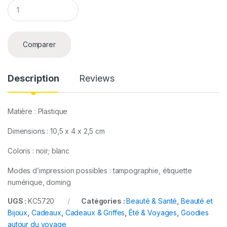
Q
u
a
n
t
Comparer
i
t
y
Description
Reviews
Matière : Plastique
Dimensions : 10,5 x 4 x 2,5 cm
Coloris : noir; blanc
Modes d’impression possibles : tampographie, étiquette
numérique, doming
UGS :
KC5720
Catégories :
Beauté & Santé
,
Beauté et
Bijoux
,
Cadeaux
,
Cadeaux & Griffes
,
Été & Voyages
,
Goodies
autour du voyage