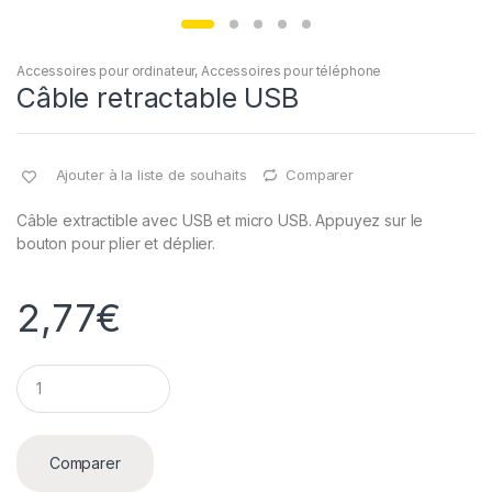
Accessoires pour ordinateur
,
Accessoires pour téléphone
Câble retractable USB
Ajouter à la liste de souhaits
Comparer
Câble extractible avec USB et micro USB. Appuyez sur le
bouton pour plier et déplier.
2,77
€
Q
u
a
n
t
Comparer
i
t