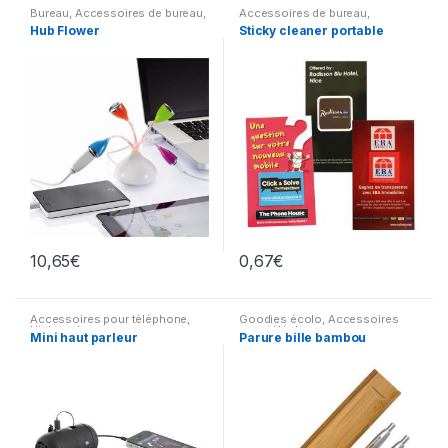
Bureau
,
Accessoires de bureau
,
Accessoires de bureau
,
Technologie & Temps
,
Accessoires pour téléphone
Hub Flower
Sticky cleaner portable
Accesoires
,
Accessoires pour
téléphone
,
Accessoires pour
autres appareils
10,65
€
0,67
€
Accessoires pour téléphone
,
Goodies écolo
,
Accessoires
High-tech
pour téléphone
Mini haut parleur
Parure bille bambou