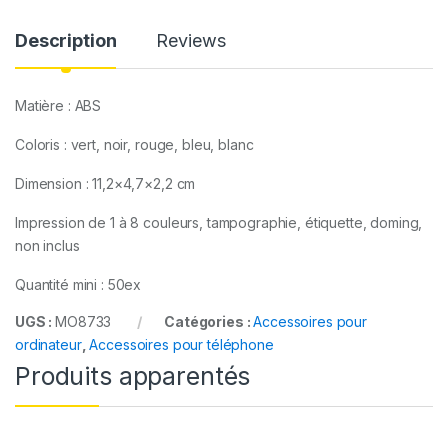
y
Description
Reviews
Matière : ABS
Coloris : vert, noir, rouge, bleu, blanc
Dimension :
11,2×4,7×2,2 cm
Impression de 1 à 8 couleurs, tampographie, étiquette, doming,
non inclus
Quantité mini : 50ex
UGS :
MO8733
Catégories :
Accessoires pour
ordinateur
,
Accessoires pour téléphone
Produits apparentés