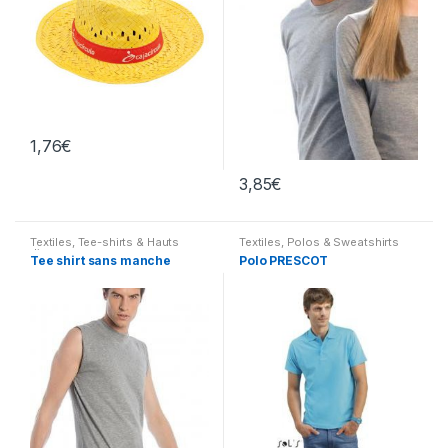
1,76
€
3,85
€
Textiles
,
Tee-shirts & Hauts
Textiles
,
Polos & Sweatshirts
divers
Tee shirt sans manche
Polo PRESCOT