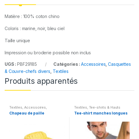
Matière : 100% coton chino
Coloris : marine, noir, bleu ciel
Taille unique
Impression ou broderie possible non inclus
UGS :
PBF29185
Catégories :
Accessoires
,
Casquettes
& Couvre-chefs divers
,
Textiles
Produits apparentés
Textiles
,
Accessoires
,
Textiles
,
Tee-shirts & Hauts
Casquettes & Couvre-chefs
divers
Chapeau de paille
Tee-shirt manches longues
divers