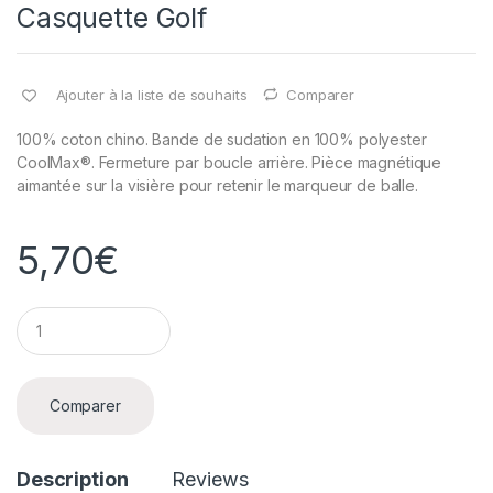
Casquette Golf
Ajouter à la liste de souhaits
Comparer
100% coton chino. Bande de sudation en 100% polyester
CoolMax®. Fermeture par boucle arrière. Pièce magnétique
aimantée sur la visière pour retenir le marqueur de balle.
5,70
€
Q
u
a
n
t
Comparer
i
t
y
Description
Reviews