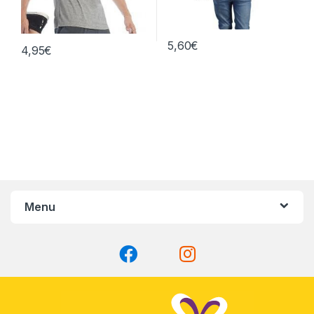
5,60
€
4,95
€
Menu