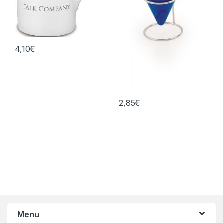
4,10
€
2,85
€
Menu