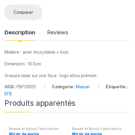
n
t
Comparer
i
t
y
Description
Reviews
Matière : acier inoxydable + bois
Dimension : 10.5cm
Gravure laser sur une face : logo et/ou prénom
UGS :
PBF01205
Catégorie :
Maison
Étiquette :
EFB
Produits apparentés
Beauté et Bijoux
,
Fabrications
Beauté et Bijoux
,
Fabrications
spéciales
,
Maison
spéciales
,
Maison
Miroir de poche
Miroir de poche