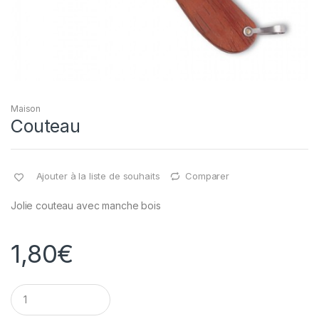
Maison
Couteau
Ajouter à la liste de souhaits
Comparer
Jolie couteau avec manche bois
1,80
€
Q
u
a