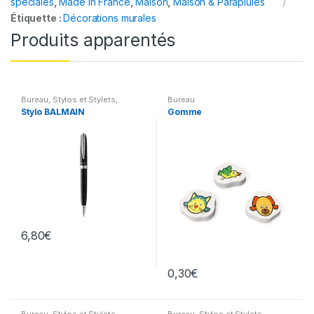
spéciales
,
Made in France
,
Maison
,
Maison & Parapluies
Étiquette :
Décorations murales
Produits apparentés
Bureau
,
Stylos et Stylets
,
Bureau
Cadeaux de Marques
Stylo BALMAIN
Gomme
6,80
€
0,30
€