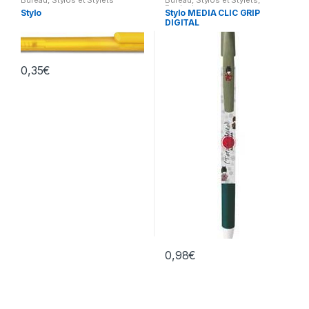
Bureau
,
Stylos et Stylets
Bureau
,
Stylos et Stylets
,
Ecologie
Stylo
Stylo MEDIA CLIC GRIP
DIGITAL
0,35
€
0,98
€