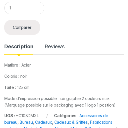
Q
u
a
n
t
Comparer
i
t
y
Description
Reviews
Matière : Acier
Coloris : noir
Taille : 125 cm
Mode d’impression possible : sérigraphie 2 couleurs max
(Marquage possible sur le packaging avec 1 logo 1 position)
UGS :
HG108DMXL
Catégories :
Accessoires de
bureau
,
Bureau
,
Cadeaux
,
Cadeaux & Griffes
,
Fabrications