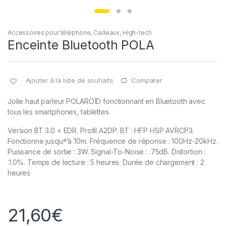
Accessoires pour téléphone
,
Cadeaux
,
High-tech
Enceinte Bluetooth POLA
Ajouter à la liste de souhaits
Comparer
Jolie haut parleur POLAROÏD fonctionnant en Bluetooth avec
tous les smartphones, tablettes.
Version BT 3.0 + EDR. Profil A2DP. BT : HFP HSP AVRCP3.
Fonctionne jusquª’à 10m. Fréquence de réponse : 100Hz-20kHz.
Puissance de sortie : 3W. Signal-To-Noise : .75dB. Distortion :
.1.0%. Temps de lecture : 5 heures. Durée de chargement : 2
heures
21,60
€