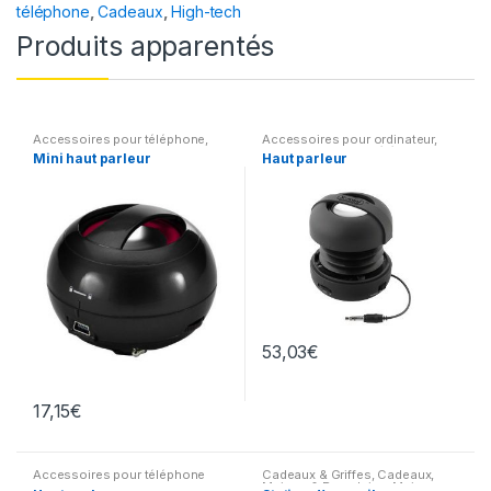
téléphone
,
Cadeaux
,
High-tech
Produits apparentés
Accessoires pour téléphone
,
Accessoires pour ordinateur
,
High-tech
Accessoires pour téléphone
Mini haut parleur
Haut parleur
53,03
€
17,15
€
Accessoires pour téléphone
Cadeaux & Griffes
,
Cadeaux
,
Maison & Parapluies
,
Maison
,