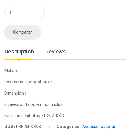
Q
u
a
n
t
Comparer
i
t
y
Description
Reviews
Matière :
coloris : noir, argent ou or
Dimension :
Impression 1 couleur non inclus
livré sous emballage POLAROÏD
UGS :
PBF26PKS08
Catégories :
Accessoires pour