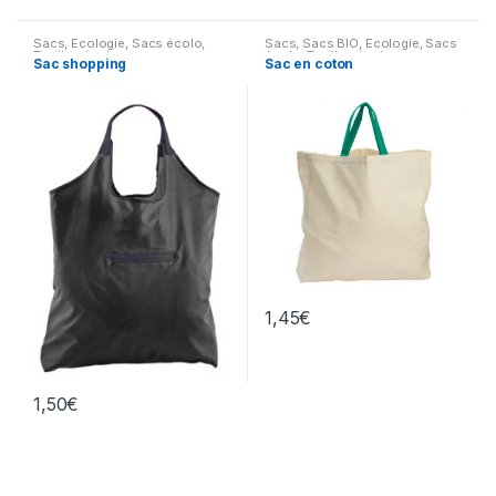
Sacs
,
Ecologie
,
Sacs écolo
,
Sacs
,
Sacs BIO
,
Ecologie
,
Sacs
Textiles écolo
écolo
,
Textiles écolo
Sac shopping
Sac en coton
1,45
€
1,50
€