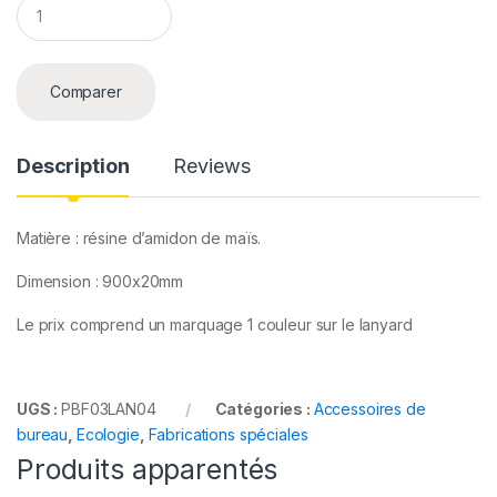
Q
u
a
n
t
Comparer
i
t
y
Description
Reviews
Matière : résine d’amidon de maïs.
Dimension : 900x20mm
Le prix comprend un marquage 1 couleur sur le lanyard
UGS :
PBF03LAN04
Catégories :
Accessoires de
bureau
,
Ecologie
,
Fabrications spéciales
Produits apparentés