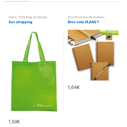
Sacs
,
Tote bag
,
Ecologie
Accessoires de bureau
,
Papeterie & Conférenciers
,
Sac shopping
Bloc note PLANET
Ecologie
1,64
€
1,50
€