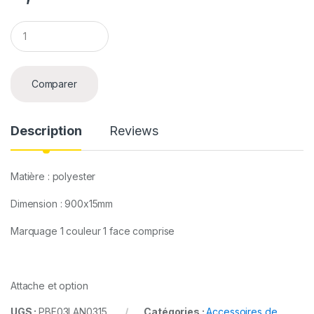
Q
u
a
n
t
Comparer
i
t
y
Description
Reviews
Matière : polyester
Dimension : 900x15mm
Marquage 1 couleur 1 face comprise
Attache et option
UGS :
PBF03LAN0315
Catégories :
Accessoires de