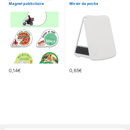
Fabrications spéciales
,
Maison
spéciales
,
Maison
Magnet publicitaire
Miroir de poche
0,14
€
0,65
€