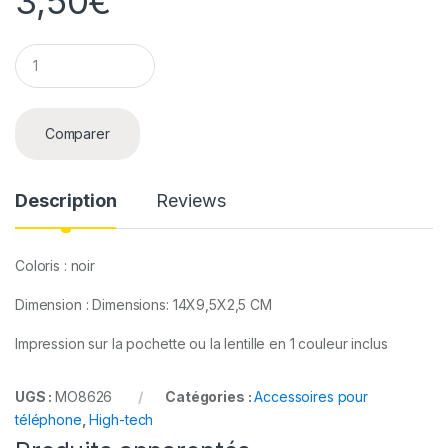
3,50
€
Q
u
a
n
t
Comparer
i
t
y
Description
Reviews
Coloris : noir
Dimension : Dimensions: 14X9,5X2,5 CM
Impression sur la pochette ou la lentille en 1 couleur inclus
UGS :
MO8626
Catégories :
Accessoires pour
téléphone
,
High-tech