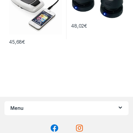
48,02
€
45,68
€
Menu