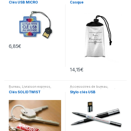
Clés USB
Cadeaux & Griffes
,
Cadeaux
,
Clés USB MICRO
Casque
Technologie & Temps
,
Accessoires pour ordinateur
,
Accessoires pour téléphone
6,85
€
14,15
€
Bureau
,
Livraison express
,
Accessoires de bureau
,
Accessoires pour ordinateur
,
Livraison express
,
Accessoires
Clés SOLIDTWIST
Stylo clés USB
Clés USB
pour ordinateur
,
Clés USB