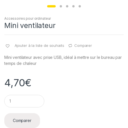
Accessoires pour ordinateur
Mini ventilateur
Ajouter à la liste de souhaits
Comparer
Mini ventilateur avec prise USB, idéal à mettre sur le bureau par
temps de chaleur
4,70
€
Q
u
a
n
t
Comparer
i
t