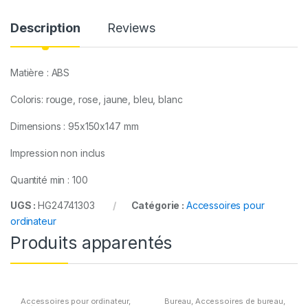
y
Description
Reviews
Matière : ABS
Coloris: rouge, rose, jaune, bleu, blanc
Dimensions : 95x150x147 mm
Impression non inclus
Quantité min : 100
UGS :
HG24741303
Catégorie :
Accessoires pour
ordinateur
Produits apparentés
Accessoires pour ordinateur
,
Bureau
,
Accessoires de bureau
,