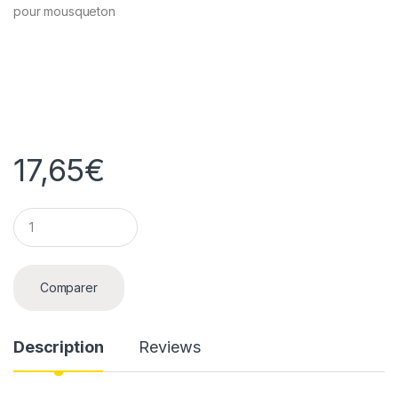
pour mousqueton
17,65
€
Q
u
a
n
t
Comparer
i
t
y
Description
Reviews