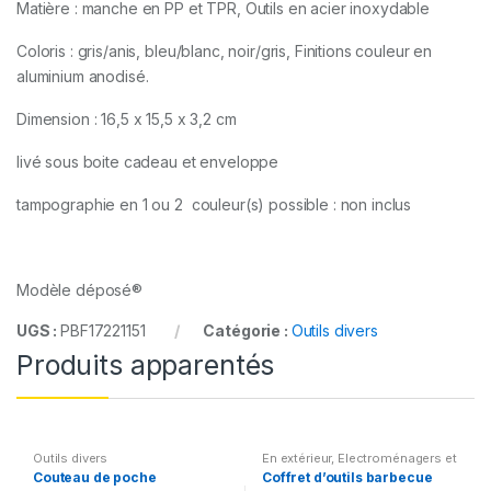
Matière : manche en PP et TPR, Outils en acier inoxydable
Coloris : gris/anis, bleu/blanc, noir/gris, Finitions couleur en
aluminium anodisé.
Dimension : 16,5 x 15,5 x 3,2 cm
livé sous boite cadeau et enveloppe
tampographie en 1 ou 2 couleur(s) possible : non inclus
Modèle déposé®
UGS :
PBF17221151
Catégorie :
Outils divers
Produits apparentés
Outils divers
En extérieur
,
Electroménagers et
Cuisine
,
Outils divers
Couteau de poche
Coffret d’outils barbecue