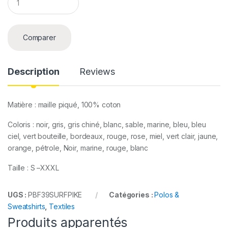
u
a
n
t
Comparer
i
t
y
Description
Reviews
Matière : maille piqué, 100% coton
Coloris : noir, gris, gris chiné, blanc, sable, marine, bleu, bleu
ciel, vert bouteille, bordeaux, rouge, rose, miel, vert clair, jaune,
orange, pétrole, Noir, marine, rouge, blanc
Taille : S –XXXL
UGS :
PBF39SURFPIKE
Catégories :
Polos &
Sweatshirts
,
Textiles
Produits apparentés