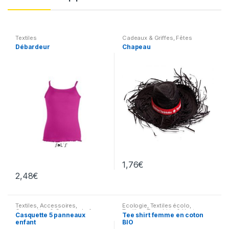
Textiles
Cadeaux & Griffes
,
Fêtes
diverses
,
Autres
,
Textiles
,
Débardeur
Chapeau
Accessoires
,
Casquettes &
Couvre-chefs divers
1,76
€
2,48
€
Textiles
,
Accessoires
,
Ecologie
,
Textiles écolo
,
Casquettes & Couvre-chefs
Textiles
,
Tee-shirts & Hauts
Casquette 5 panneaux
Tee shirt femme en coton
divers
divers
enfant
BIO