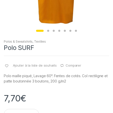
Polos & Sweatshirts
,
Textiles
Polo SURF
Ajouter à la liste de souhaits
Comparer
Polo maille piqué, Lavage 60°. Fentes de cotés. Col rectiligne et
patte boutonnée 3 boutons, 200 g/m2
7,70
€
Q