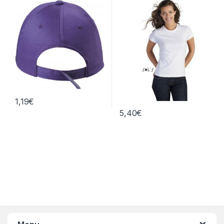
1,19
€
5,40
€