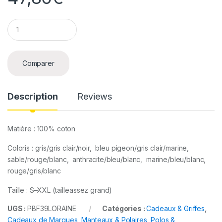
Q
u
a
n
t
Comparer
i
t
y
Description
Reviews
Matière : 100% coton
Coloris : gris/gris clair/noir, bleu pigeon/gris clair/marine,
sable/rouge/blanc, anthracite/bleu/blanc, marine/bleu/blanc,
rouge/gris/blanc
Taille : S–XXL (tailleassez grand)
UGS :
PBF39LORAINE
Catégories :
Cadeaux & Griffes
,
Cadeaux de Marques
,
Manteaux & Polaires
,
Polos &