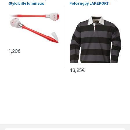
Cadeaux & Griffes
,
Cadeaux
,
Marques
,
Textiles
,
Manteaux &
Stylo bille lumineux
Polo rugby LAKEPORT
Fêtes diverses
Polaires
,
Polos & Sweatshirts
1,20
€
43,85
€