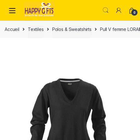
0
Accueil
Textiles
Polos & Sweatshirts
Pull V femme LORA