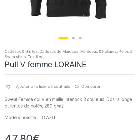
Cadeaux & Griffes
,
Cadeaux de Marques
,
Manteaux & Polaires
,
Polos &
Sweatshirts
,
Textiles
Pull V femme LORAINE
Ajouter à la liste de souhaits
Comparer
Sweat Femme col V en maille interlock 3 couleurs. Dos rallongé
et fentes de cotés, 280 g/m2
Modèle homme : LOWELL
47,80
€