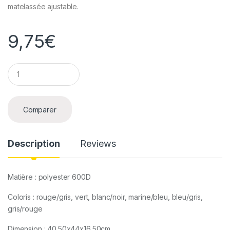
matelassée ajustable.
9,75
€
Q
u
a
n
t
Comparer
i
t
y
Description
Reviews
Matière : polyester 600D
Coloris : rouge/gris, vert, blanc/noir, marine/bleu, bleu/gris,
gris/rouge
Dimension : 40.50x44x16.50cm