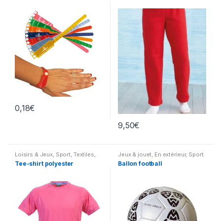
0,18
€
9,50
€
Loisirs & Jeux
,
Sport
,
Textiles
,
Jeux & jouet
,
En extérieur
,
Sport
Tee-shirts & Hauts divers
Tee-shirt polyester
Ballon football