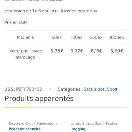
Impression de 1 à 6 couleurs, transfert non inclus
Prix en EUR
Prix en €
50ex
100ex
250ex
1000ex
Votre prix – avec
6,78€
6,37€
6,13€
5,90€
marquage
UGS :
PBF0790402
Catégories :
Sacs à dos
,
Sport
Produits apparentés
Beauté et Bijoux
,
Fabrications
Loisirs & Jeux
,
Sport
,
Textiles
spéciales
,
Sport
Bracelet sécurité
Jogging