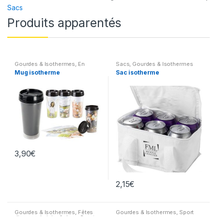
Sacs
Produits apparentés
Gourdes & Isothermes
,
En
Sacs
,
Gourdes & Isothermes
extérieur
,
Maison
Mug isotherme
Sac isotherme
3,90
€
2,15
€
Gourdes & Isothermes
,
Fêtes
Gourdes & Isothermes
,
Sport