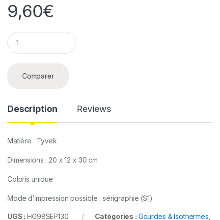
9,60
€
Q
u
a
n
t
Comparer
i
t
y
Description
Reviews
Matière : Tyvek
Dimensions : 20 x 12 x 30 cm
Coloris unique
Mode d’impression possible : sérigraphie (S1)
UGS :
HG98SEP130
Catégories :
Gourdes & Isothermes
,