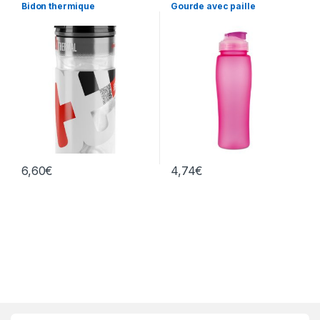
diverses
,
Loisirs & Jeux
,
Sport
Bidon thermique
Gourde avec paille
6,60
€
4,74
€