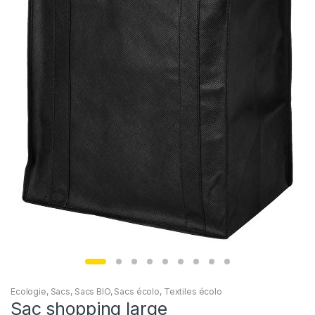
Ecologie
,
Sacs
,
Sacs BIO
,
Sacs écolo
,
Textiles écolo
Sac shopping large