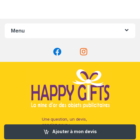
Menu
Une question, un devis,
appelez nous :
01 80 88 96 21
Ajouter à mon devis