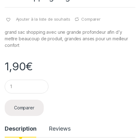
Ajouter à la liste de souhaits
Comparer
grand sac shopping avec une grande profondeur afin d’y
mettre beaucoup de produit, grandes anses pour un meilleur
confort
1,90
€
Q
u
a
n
t
Comparer
i
t
y
Description
Reviews