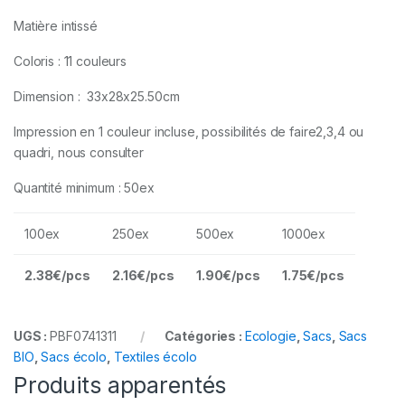
Matière intissé
Coloris : 11 couleurs
Dimension : 33x28x25.50cm
Impression en 1 couleur incluse, possibilités de faire2,3,4 ou
quadri, nous consulter
Quantité minimum : 50ex
100ex
250ex
500ex
1000ex
2.38€/pcs
2.16€/pcs
1.90€/pcs
1.75€/pcs
UGS :
PBF0741311
Catégories :
Ecologie
,
Sacs
,
Sacs
BIO
,
Sacs écolo
,
Textiles écolo
Produits apparentés