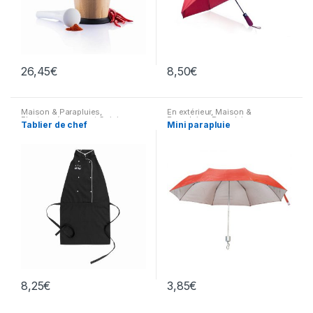
26,45
€
8,50
€
Maison & Parapluies
,
En extérieur
,
Maison &
Electroménagers et Cuisine
,
Parapluies
,
Parapluies
Tablier de chef
Mini parapluie
Textiles
,
Vêtements
professionnels
8,25
€
3,85
€