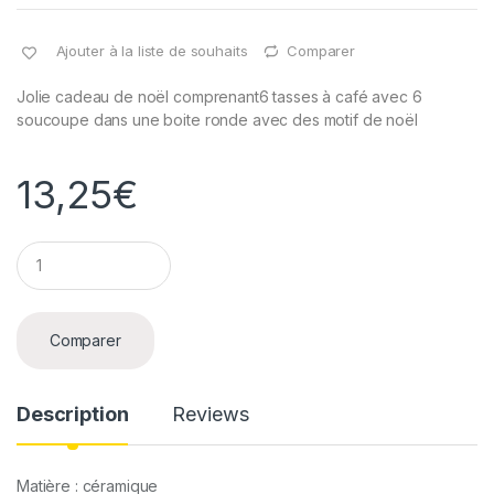
Ajouter à la liste de souhaits
Comparer
Jolie cadeau de noël comprenant6 tasses à café avec 6
soucoupe dans une boite ronde avec des motif de noël
13,25
€
Q
u
a
n
t
Comparer
i
t
y
Description
Reviews
Matière : céramique