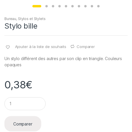
Bureau
,
Stylos et Stylets
Stylo bille
Ajouter à la liste de souhaits
Comparer
Un stylo différent des autres par son clip en triangle. Couleurs
opaques
0,38
€
Q
u
a
n
t
Comparer
i
t