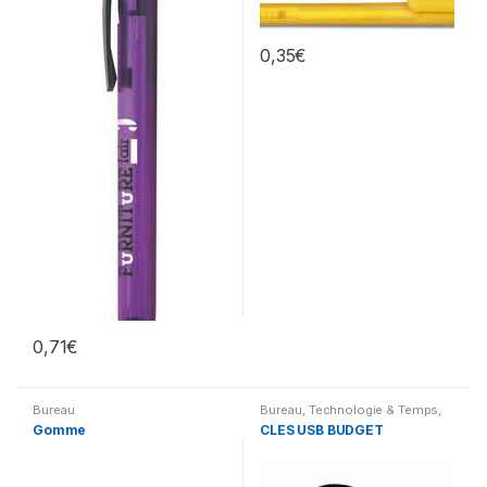
0,35
€
0,71
€
Bureau
Bureau
,
Technologie & Temps
,
Accesoires
,
Accessoires pour
Gomme
CLES USB BUDGET
ordinateur
,
Accessoires pour
autres appareils
,
Clés USB