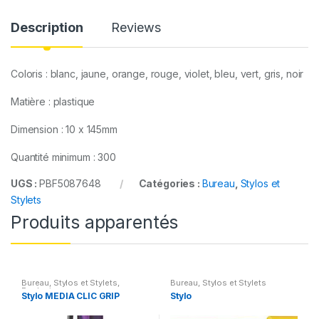
y
Description
Reviews
Coloris : blanc, jaune, orange, rouge, violet, bleu, vert, gris, noir
Matière : plastique
Dimension : 10 x 145mm
Quantité minimum : 300
UGS :
PBF5087648
Catégories :
Bureau
,
Stylos et
Stylets
Produits apparentés
Bureau
,
Stylos et Stylets
,
Bureau
,
Stylos et Stylets
Ecologie
Stylo MEDIA CLIC GRIP
Stylo