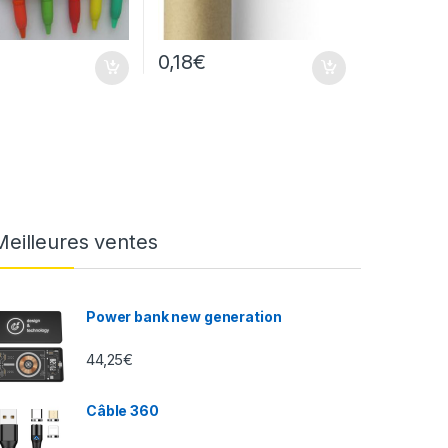
0,18
€
Meilleures ventes
Power bank new generation
44,25
€
Câble 360