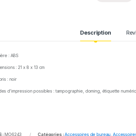
i
t
y
Description
Rev
ière : ABS
ensions : 21 x 8 x 13 cm
ris : noir
es d’impression possibles : tampographie, doming, étiquette numéri
 :
MO6243
Catégories :
Accessoires de bureau
,
Accessoires