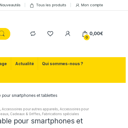
Nouveautés
Tous les produits
Mon compte
0,00
€
0
age
Actualité
Qui sommes-nous ?
e pour smartphones et tablettes
u
,
Accessoires pour autres appareils
,
Accessoires pour
eaux
,
Cadeaux & Griffes
,
Fabrications spéciales
able pour smartphones et