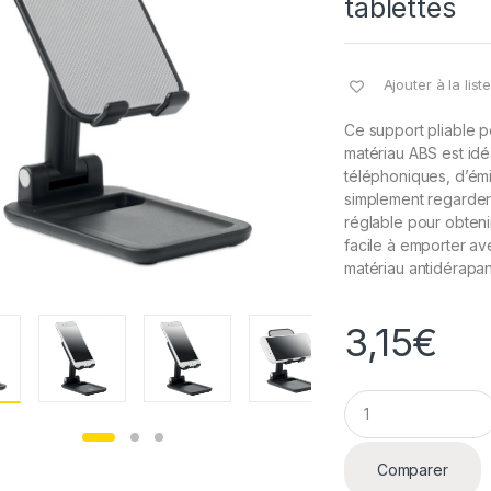
tablettes
Ajouter à la lis
Ce support pliable p
matériau ABS est id
téléphoniques, d’émi
simplement regarder 
réglable pour obtenir 
facile à emporter av
matériau antidérapa
3,15
€
Q
u
a
n
Comparer
t