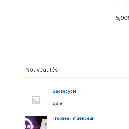
5,90
Nouveautés
Sac recyclé
4,45
€
Trophée influenceur