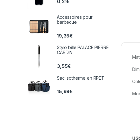
0,21
€
Accessoires pour
barbecue
19,35
€
Stylo bille PALACE PIERRE
CARDIN
Mat
3,55
€
Dim
Sac isotherme en RPET
Colo
15,99
€
Mod
UGS