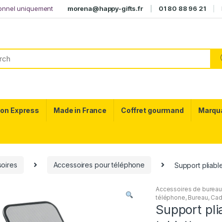
ionnel uniquement
morena@happy-gifts.fr
01 80 88 96 21
son Express
Made in France
Coffret gourmand
Marqu
oires
Accessoires pour téléphone
Support pliabl
Accessoires de burea
téléphone
,
Bureau
,
Cad
Support pli