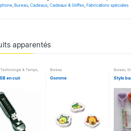
éphone
,
Bureau
,
Cadeaux
,
Cadeaux & Griffes
,
Fabrications spéciales
uits apparentés
Technologie & Temps
,
Bureau
Bureau
,
St
res
,
Accessoires pour
Fabricati
eur
,
Accessoires pour
SB en cuir
Gomme
Stylo ba
appareils
,
Clés USB