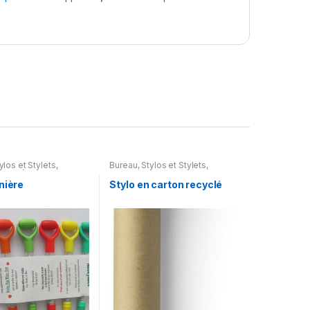
ylos et Stylets
,
Bureau
,
Stylos et Stylets
,
ons spéciales
Ecologie
nière
Stylo en carton recyclé