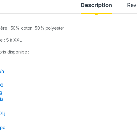
Description
Rev
ière : 50% coton, 50% polyester
le : S à XXL
oris disponibe :