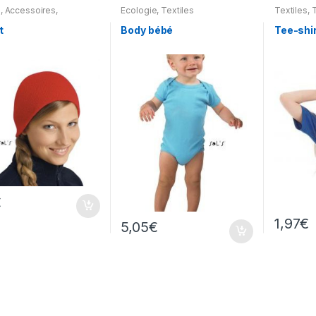
s
,
Accessoires
,
Ecologie
,
Textiles
Textiles
,
T
tes & Couvre-chefs
divers
t
Body bébé
Tee-shir
€
1,97
€
5,05
€