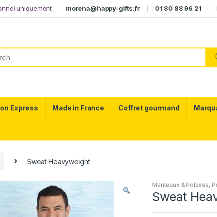
ionnel uniquement
morena@happy-gifts.fr
01 80 88 96 21
son Express
Made in France
Coffret gourmand
Marqu
Sweat Heavyweight
Manteaux & Polaires
,
P
Sweat Hea