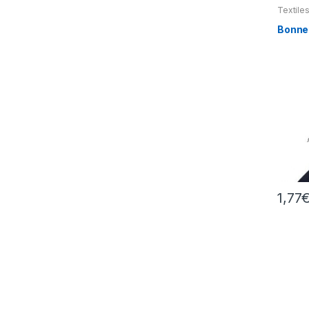
Textile
Casquet
divers
Bonne
1,77