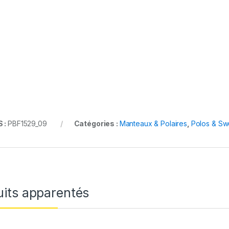
 :
PBF1529_09
Catégories :
Manteaux & Polaires
,
Polos & Swe
uits apparentés