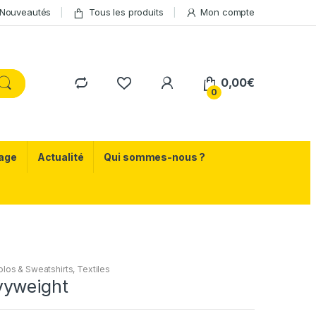
Nouveautés
Tous les produits
Mon compte
0,00
€
0
age
Actualité
Qui sommes-nous ?
olos & Sweatshirts
,
Textiles
vyweight