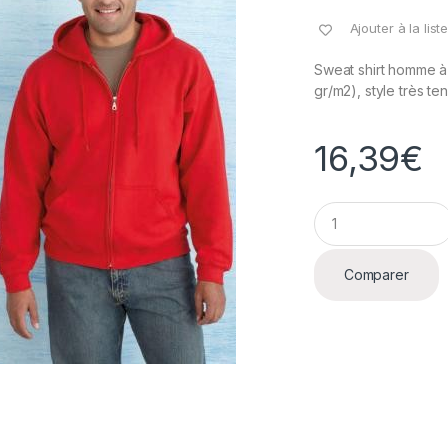
Ajouter à la lis
Sweat shirt homme à
gr/m2), style très 
16,39
€
Q
u
a
n
Comparer
t
i
t
y