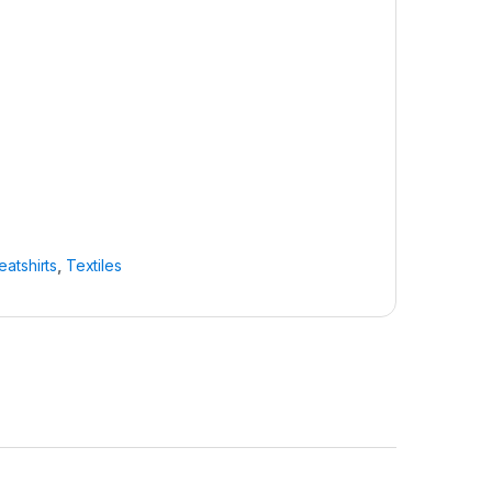
atshirts
,
Textiles