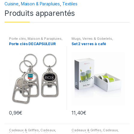
Cuisine
,
Maison & Parapluies
,
Textiles
Produits apparentés
Porte clés
,
Maison & Parapluies
,
Mugs, Verres & Gobelets
,
Electroménagers et Cuisine
Cadeaux & Griffes
,
Cadeaux
,
Porte clés DECAPSULEUR
Set 2 verres à café
Maison & Parapluies
,
Art de la
table
0,96
€
11,40
€
Cadeaux & Griffes
,
Cadeaux
,
Cadeaux & Griffes
,
Cadeaux
,
Maison & Parapluies
,
Maison
Maison & Parapluies
,