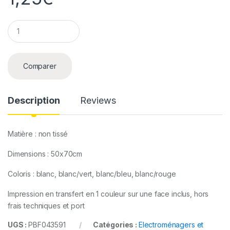
Q
u
a
n
t
Comparer
i
t
y
Description
Reviews
Matière : non tissé
Dimensions : 50x70cm
Coloris : blanc, blanc/vert, blanc/bleu, blanc/rouge
Impression en transfert en 1 couleur sur une face inclus, hors
frais techniques et port
UGS :
PBF043591
Catégories :
Electroménagers et