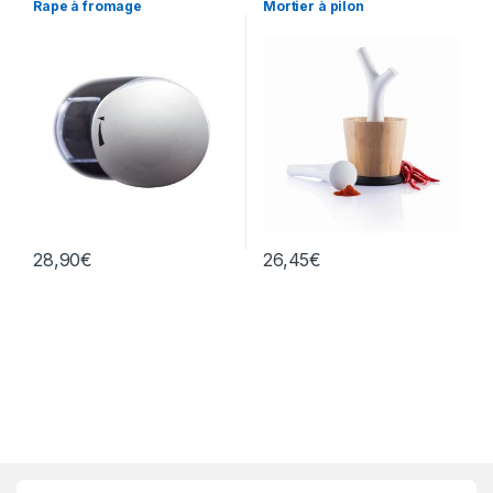
Rape à fromage
Mortier à pilon
Electroménagers et Cuisine
,
Maison
28,90
€
26,45
€