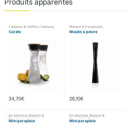
Produits apparentés
Cadeaux & Griffes
,
Cadeaux
,
Maison & Parapluies
,
Maison & Parapluies
,
Art de la
Electroménagers et Cuisine
Carafe
Moulin à poivre
table
,
Electroménagers et
Cuisine
34,70
€
26,10
€
En extérieur
,
Maison &
En extérieur
,
Maison &
Parapluies
,
Parapluies
Parapluies
,
Parapluies
Mini parapluie
Mini parapluie