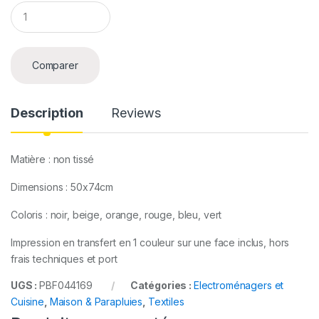
Q
u
a
n
t
Comparer
i
t
y
Description
Reviews
Matière : non tissé
Dimensions : 50x74cm
Coloris : noir, beige, orange, rouge, bleu, vert
Impression en transfert en 1 couleur sur une face inclus, hors
frais techniques et port
UGS :
PBF044169
Catégories :
Electroménagers et
Cuisine
,
Maison & Parapluies
,
Textiles