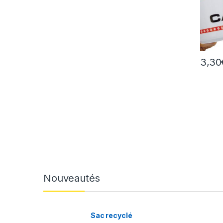
3,30
Nouveautés
Sac recyclé