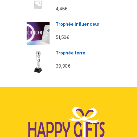
4,45
€
Trophée influenceur
51,50
€
Trophée terre
39,90
€