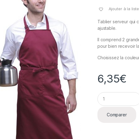
Ajouter à la lis
Tablier serveur qui 
ajustable.
Il comprend 2 grand
pour bien recevoir la
Choisissez la couleu
6,35
€
Q
u
a
n
Comparer
t
i
t
y