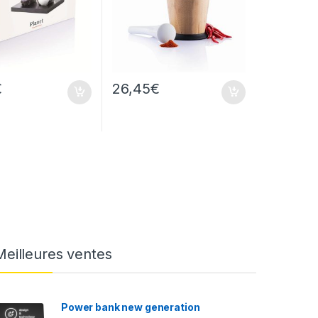
€
26,45
€
Meilleures ventes
Power bank new generation