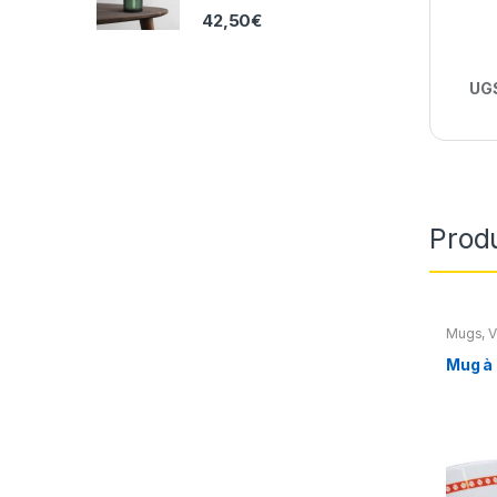
42,50
€
UGS
Prod
Mugs, V
Maison 
table
Mug à