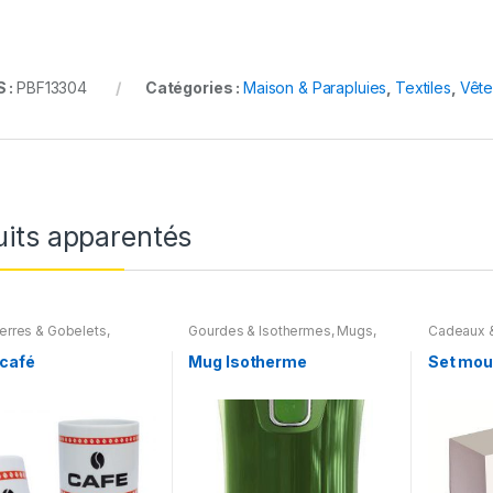
 :
PBF13304
Catégories :
Maison & Parapluies
,
Textiles
,
Vête
uits apparentés
erres & Gobelets
,
Gourdes & Isothermes
,
Mugs,
Cadeaux &
& Parapluies
,
Art de la
Verres & Gobelets
,
Maison &
Maison & 
Parapluies
,
Art de la table
table
,
Ele
 café
Mug Isotherme
Set mou
Cuisine
,
M