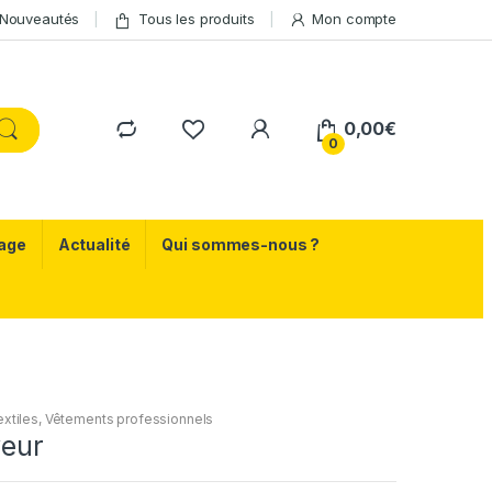
Nouveautés
Tous les produits
Mon compte
0,00
€
0
age
Actualité
Qui sommes-nous ?
xtiles
,
Vêtements professionnels
veur