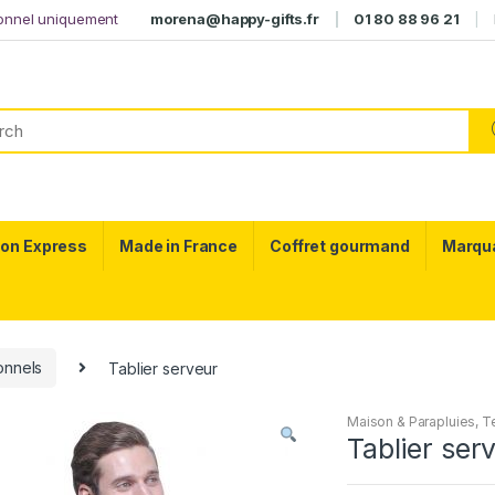
ionnel uniquement
morena@happy-gifts.fr
01 80 88 96 21
son Express
Made in France
Coffret gourmand
Marqu
onnels
Tablier serveur
Maison & Parapluies
,
Te
Tablier ser