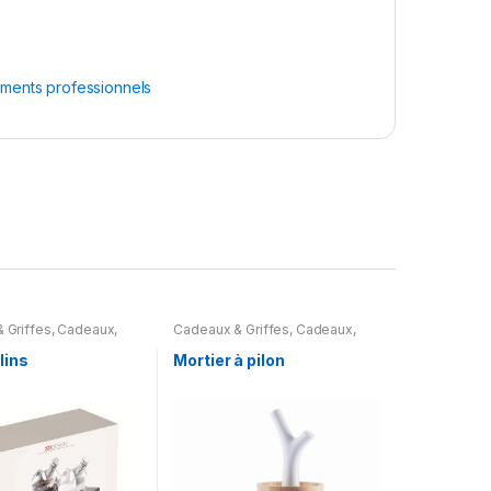
ments professionnels
 Griffes
,
Cadeaux
,
Cadeaux & Griffes
,
Cadeaux
,
Parapluies
,
Art de la
Maison & Parapluies
,
ctroménagers et
Electroménagers et Cuisine
,
lins
Mortier à pilon
aison
Maison