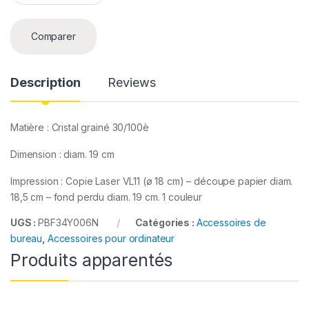
a
n
t
Comparer
i
t
y
Description
Reviews
Matière : Cristal grainé 30/100è
Dimension : diam. 19 cm
Impression : Copie Laser VL11 (ø 18 cm) – découpe papier diam.
18,5 cm – fond perdu diam. 19 cm. 1 couleur
UGS :
PBF34Y006N
Catégories :
Accessoires de
bureau
,
Accessoires pour ordinateur
Produits apparentés