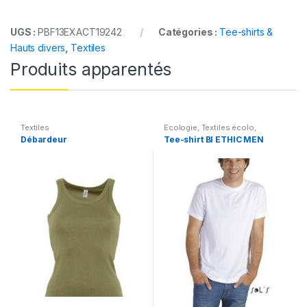
UGS :
PBF13EXACT19242
Catégories :
Tee-shirts &
Hauts divers
,
Textiles
Produits apparentés
Textiles
Ecologie
,
Textiles écolo
,
Textiles
,
Tee-shirts & Hauts
Débardeur
Tee-shirt BI ETHIC MEN
divers