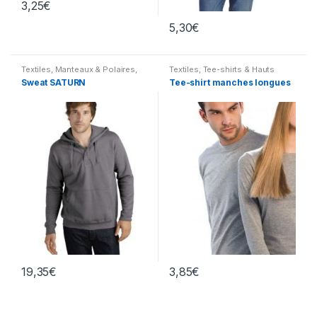
3,25
€
5,30
€
Textiles
,
Manteaux & Polaires
,
Textiles
,
Tee-shirts & Hauts
Polos & Sweatshirts
divers
Sweat SATURN
Tee-shirt manches longues
19,35
€
3,85
€