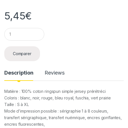
5,45
€
Q
u
a
n
t
Comparer
i
t
y
Description
Reviews
Matière : 100% coton ringspun simple jersey prérétréci
Coloris : blanc, noir, rouge, bleu royal, fuschia, vert prairie
Taille : S à XL
Mode d’impression possible : sérigraphie 1 à 8 couleurs,
transfert sérigraphique, transfert nuémrique, encres gonflantes,
encres fluorescentes,