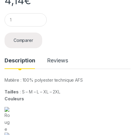
4,14
€
Q
u
a
n
t
Comparer
i
t
y
Description
Reviews
Matière : 100% polyester technique AFS
Tailles
: S – M – L – XL – 2XL
Couleurs