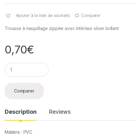
Ajouter à la liste de souhaits
Comparer
Trousse à maquillage zippée avec intérieur silver brillant
0,70
€
Q
u
a
n
t
Comparer
i
t
y
Description
Reviews
Matière : PVC