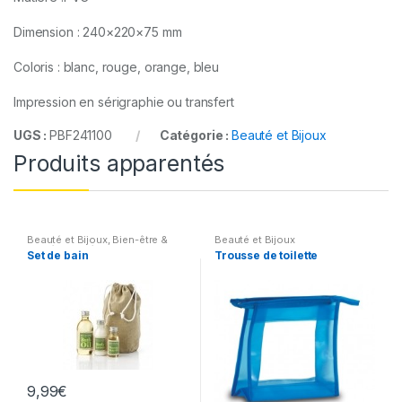
Dimension : 240×220×75 mm
Coloris : blanc, rouge, orange, bleu
Impression en sérigraphie ou transfert
UGS :
PBF241100
Catégorie :
Beauté et Bijoux
Produits apparentés
Beauté et Bijoux
,
Bien-être &
Beauté et Bijoux
Santé
,
Sacs écolo
Set de bain
Trousse de toilette
9,99
€