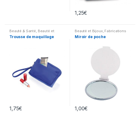
1,25
€
Beauté & Santé
,
Beauté et
Beauté et Bijoux
,
Fabrications
Bijoux
,
Été & Voyages
,
Goodies
spéciales
,
Maison
Trousse de maquillage
Miroir de poche
autour du voyage
,
Fabrications
spéciales
1,75
€
1,00
€