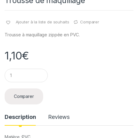
Trousse de maquillage
Ajouter à la liste de souhaits
Comparer
Trousse à maquillage zippée en PVC.
1,10
€
Q
u
a
n
t
Comparer
i
t
y
Description
Reviews
Matière :PVC