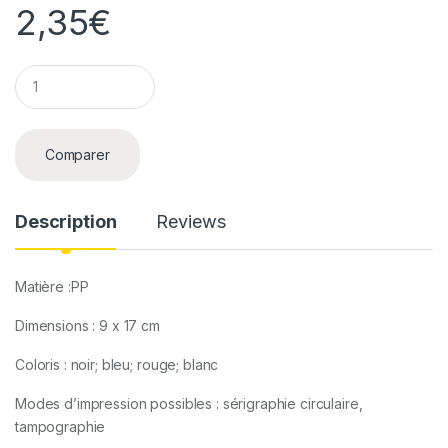
2,35
€
Q
u
a
n
t
Comparer
i
t
y
Description
Reviews
Matière :PP
Dimensions : 9 x 17 cm
Coloris : noir; bleu; rouge; blanc
Modes d’impression possibles : sérigraphie circulaire,
tampographie