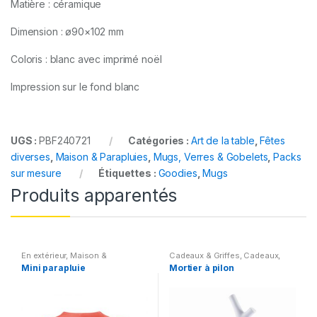
Matière : céramique
Dimension : ø90×102 mm
Coloris : blanc avec imprimé noël
Impression sur le fond blanc
UGS :
PBF240721
Catégories :
Art de la table
,
Fêtes
diverses
,
Maison & Parapluies
,
Mugs, Verres & Gobelets
,
Packs
sur mesure
Étiquettes :
Goodies
,
Mugs
Produits apparentés
En extérieur
,
Maison &
Cadeaux & Griffes
,
Cadeaux
,
Parapluies
,
Parapluies
Maison & Parapluies
,
Mini parapluie
Mortier à pilon
Electroménagers et Cuisine
,
Maison