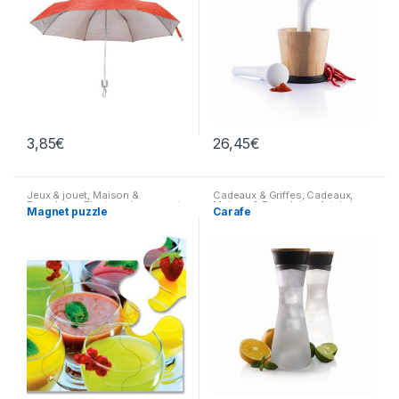
3,85
€
26,45
€
Jeux & jouet
,
Maison &
Cadeaux & Griffes
,
Cadeaux
,
Parapluies
,
Electroménagers et
Maison & Parapluies
,
Art de la
Magnet puzzle
Carafe
Cuisine
table
,
Electroménagers et
Cuisine