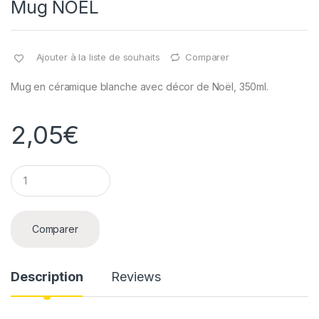
Mug NOËL
Ajouter à la liste de souhaits
Comparer
Mug en céramique blanche avec décor de Noël, 350ml.
2,05
€
Q
u
a
n
t
Comparer
i
t
y
Description
Reviews