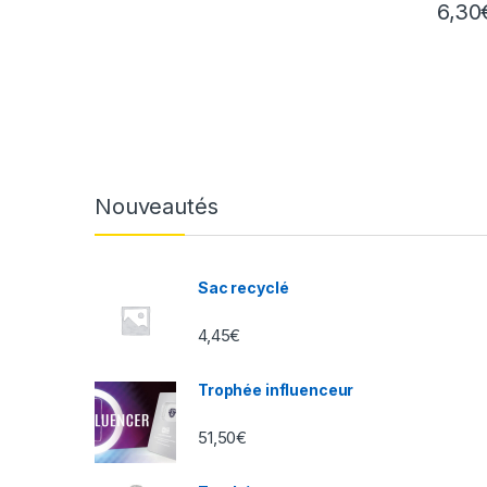
6,30
Nouveautés
Sac recyclé
4,45
€
Trophée influenceur
51,50
€