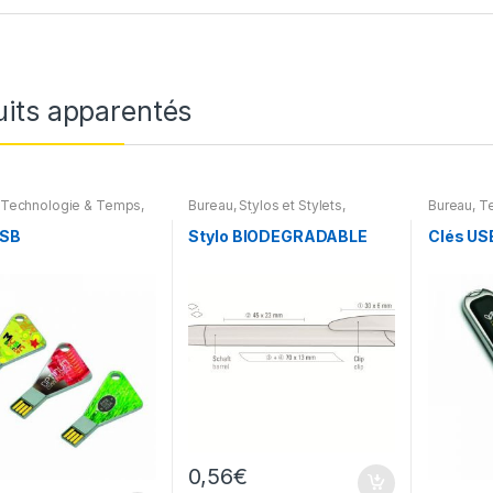
uits apparentés
Technologie & Temps
,
Bureau
,
Stylos et Stylets
,
Bureau
,
T
res
,
Accessoires pour
Goodies écolo
Accesoir
eur
,
Accessoires pour
ordinateur
USB
Stylo BIODEGRADABLE
Clés USB
appareils
,
Clés USB
autres app
0,56
€