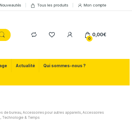
Nouveautés
Tous les produits
Mon compte
0,00
€
0
age
Actualité
Qui sommes-nous ?
es de bureau
,
Accessoires pour autres appareils
,
Accessoires
u
,
Technologie & Temps