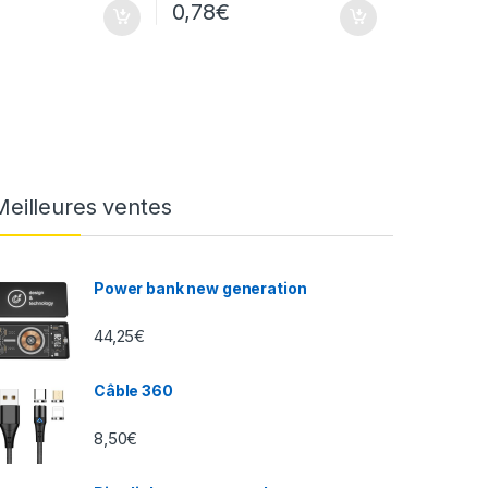
0,78
€
Meilleures ventes
Power bank new generation
44,25
€
Câble 360
8,50
€