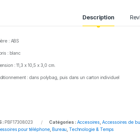
Description
Rev
ière : ABS
ris : blanc
nsion : 11,3 x 10,5 x 3,0 cm.
ditionnement : dans polybag, puis dans un carton individuel
 :
PBF17308023
Catégories :
Accesoires
,
Accessoires de b
essoires pour téléphone
,
Bureau
,
Technologie & Temps