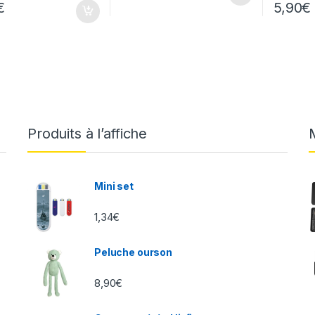
€
5,90
€
Produits à l’affiche
Mini set
1,34
€
Peluche ourson
8,90
€