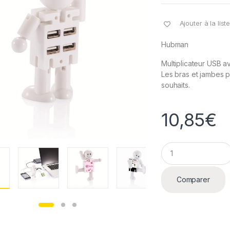
Ajouter à la lis
Hubman
Multiplicateur USB a
Les bras et jambes p
souhaits.
10,85
€
Q
u
a
n
Comparer
t
i
t
y