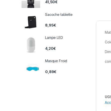
41,50
€
Sacoche tablette
8,95
€
Mat
Lampe LED
Colo
4,20
€
Dime
Masque Froid
con
0,89
€
UGS
Acc