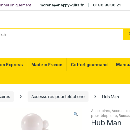
ionnel uniquement
morena@happy-gifts.fr
01 80 88 96 21
son Express
Made in France
Coffret gourmand
Marqu
oires
Accessoires pour téléphone
Hub Man
Accesoires
,
Accessoir
pour téléphone
,
Burea
Hub Man