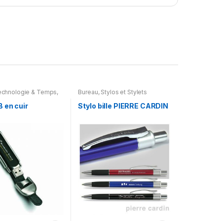
echnologie & Temps
,
Bureau
,
Stylos et Stylets
es
,
Accessoires pour
,
Accessoires pour
 en cuir
Stylo bille PIERRE CARDIN
areils
,
Clés USB