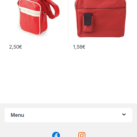
2,50
€
1,58
€
Menu