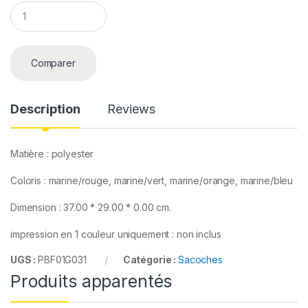
Q
u
a
n
t
Comparer
i
t
y
Description
Reviews
Matière : polyester
Coloris : marine/rouge, marine/vert, marine/orange, marine/bleu
Dimension : 37.00 * 29.00 * 0.00 cm.
impression en 1 couleur uniquement : non inclus
UGS :
PBF01G031
Catégorie :
Sacoches
Produits apparentés