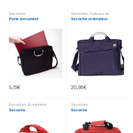
Sacoches
Sacoches
,
Cadeaux de
Marques
Porte document
Sacoche ordinateur
5,15
€
20,95
€
Sacoches
,
En extérieur
Sacoches
Sacoche
Sacoche