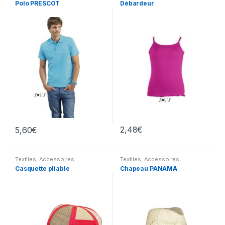
Polo PRESCOT
Débardeur
2,48
€
5,60
€
Textiles
,
Accessoires
,
Textiles
,
Accessoires
,
Casquettes & Couvre-chefs
Casquettes & Couvre-chefs
Casquette pliable
Chapeau PANAMA
divers
divers