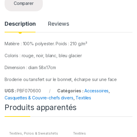
t
Comparer
i
t
y
Description
Reviews
Matière : 100% polyester. Poids : 210 g/m²
Coloris : rouge, noir, blanc, bleu glacier
Dimension : diam 58x17cm
Broderie ou tansfert sur le bonnet, écharpe sur une face
UGS :
PBF070600
Catégories :
Accessoires
,
Casquettes & Couvre-chefs divers
,
Textiles
Produits apparentés
Textiles
,
Polos & Sweatshirts
Textiles