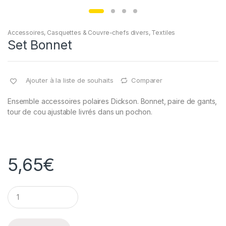
Accessoires
,
Casquettes & Couvre-chefs divers
,
Textiles
Set Bonnet
Ajouter à la liste de souhaits
Comparer
Ensemble accessoires polaires Dickson. Bonnet, paire de gants,
tour de cou ajustable livrés dans un pochon.
5,65
€
Q
u
a
n