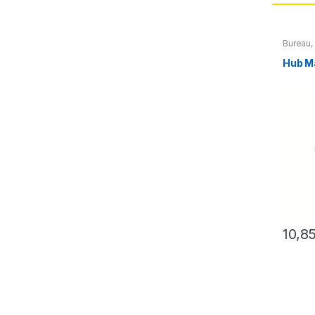
Bureau
,
Techno
Accesoi
Hub M
téléph
autres 
10,8