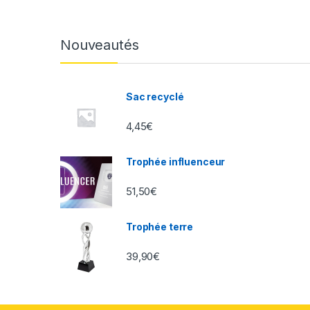
Nouveautés
Sac recyclé
4,45
€
Trophée influenceur
51,50
€
Trophée terre
39,90
€