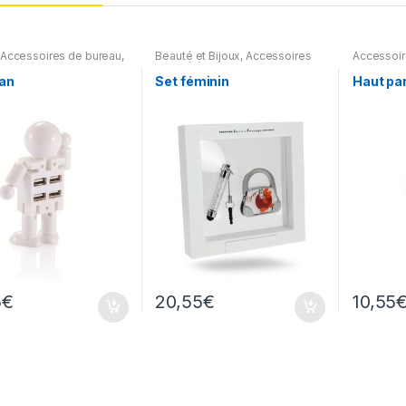
Accessoires de bureau
,
Beauté et Bijoux
,
Accessoires
Accessoir
logie & Temps
,
pour téléphone
High-tech
res
,
Accessoires pour
an
Set féminin
Haut par
one
,
Accessoires pour
appareils
5
€
20,55
€
10,55