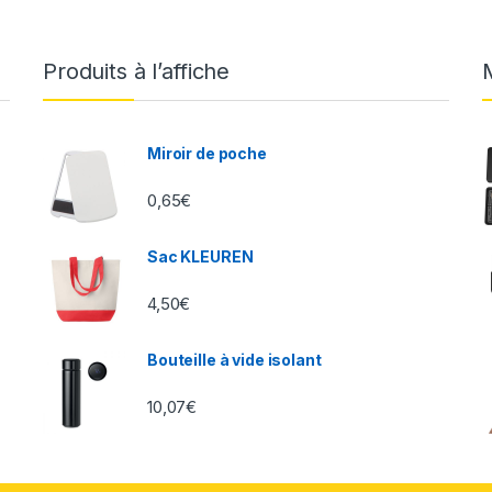
Produits à l’affiche
Miroir de poche
0,65
€
Sac KLEUREN
4,50
€
Bouteille à vide isolant
10,07
€