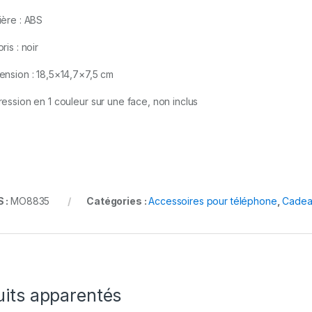
ière : ABS
ris : noir
ension :
18,5×14,7×7,5 cm
ression en 1 couleur sur une face, non inclus
 :
MO8835
Catégories :
Accessoires pour téléphone
,
Cadea
uits apparentés