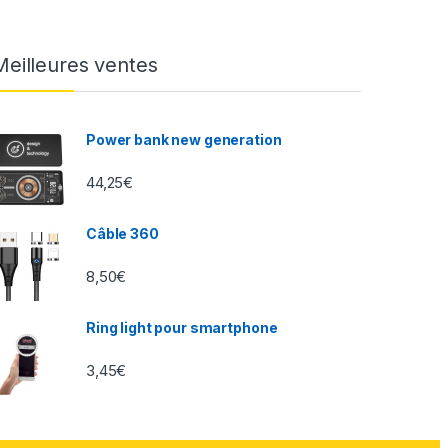
Meilleures ventes
Power bank new generation
44,25
€
Câble 360
8,50
€
Ring light pour smartphone
3,45
€