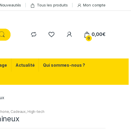
Nouveautés
Tous les produits
Mon compte
0,00
€
0
age
Actualité
Qui sommes-nous ?
ux
phone
,
Cadeaux
,
High-tech
ineux