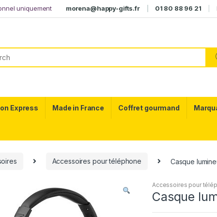
ionnel uniquement
morena@happy-gifts.fr
01 80 88 96 21
son Express
Made in France
Coffret gourmand
Marqu
oires
Accessoires pour téléphone
Casque lumine
Accessoires pour télé
Casque lum