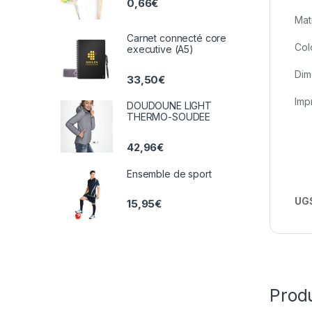
0,66
€
Mat
Carnet connecté core
Colo
executive (A5)
Dim
33,50
€
Imp
DOUDOUNE LIGHT
THERMO-SOUDEE
42,96
€
Ensemble de sport
UGS
15,95
€
Prod